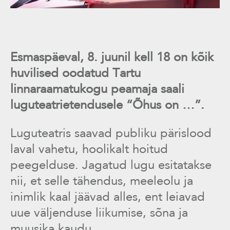
Esmaspäeval, 8. juunil kell 18 on kõik
huvilised oodatud Tartu
linnaraamatukogu peamaja saali
luguteatrietendusele “Õhus on …”.
Luguteatris saavad publiku pärislood
laval vahetu, hoolikalt hoitud
peegelduse. Jagatud lugu esitatakse
nii, et selle tähendus, meeleolu ja
inimlik kaal jäävad alles, ent leiavad
uue väljenduse liikumise, sõna ja
muusika kaudu.